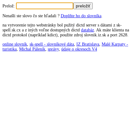
Prelož:
Nenašli ste slovo čo ste hľadali ?
Doplňte ho do slovníka
.
na vytvorenie tejto webstránky bol pužitý dictd server s dátami z sk-
spell.sk.cx a z iných voľne dostupných dictd
databáz
. Ak máte klienta na
dictd protokol (napríklad kdict), použite zdroj slovnik.iz.sk a port 2628.
online slovník
,
sk-spell - slovníkové dáta
,
IZ Bratislava
,
Malé Karpaty -
turistika
,
Michal Páleník
,
správy
,
údaje o okresoch V4