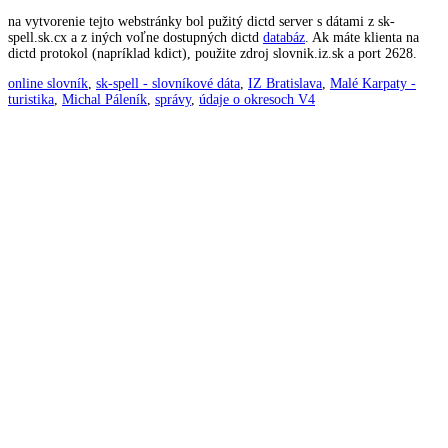
na vytvorenie tejto webstránky bol pužitý dictd server s dátami z sk-
spell.sk.cx a z iných voľne dostupných dictd
databáz
. Ak máte klienta na
dictd protokol (napríklad kdict), použite zdroj slovnik.iz.sk a port 2628.
online slovník
,
sk-spell - slovníkové dáta
,
IZ Bratislava
,
Malé Karpaty -
turistika
,
Michal Páleník
,
správy
,
údaje o okresoch V4