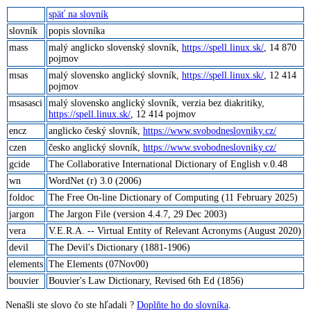
späť na slovník
slovník
popis slovníka
mass
malý anglicko slovenský slovník,
https://spell.linux.sk/
, 14 870
pojmov
msas
malý slovensko anglický slovník,
https://spell.linux.sk/
, 12 414
pojmov
msasasci
malý slovensko anglický slovník, verzia bez diakritiky,
https://spell.linux.sk/
, 12 414 pojmov
encz
anglicko český slovník,
https://www.svobodneslovniky.cz/
czen
česko anglický slovník,
https://www.svobodneslovniky.cz/
gcide
The Collaborative International Dictionary of English v.0.48
wn
WordNet (r) 3.0 (2006)
foldoc
The Free On-line Dictionary of Computing (11 February 2025)
jargon
The Jargon File (version 4.4.7, 29 Dec 2003)
vera
V.E.R.A. -- Virtual Entity of Relevant Acronyms (August 2020)
devil
The Devil's Dictionary (1881-1906)
elements
The Elements (07Nov00)
bouvier
Bouvier's Law Dictionary, Revised 6th Ed (1856)
Nenašli ste slovo čo ste hľadali ?
Doplňte ho do slovníka
.